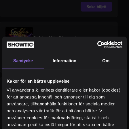
Boka biljett
Golden Hits Dinnershow
Golden Hits, Stockholm
Samtycke
Information
Om
Boka biljett
Kakor för en bättre upplevelse
Oss Swingers Emellan
Vi använder s.k. enhetsidentifierare eller kakor (cookies)
Intiman, Stockholm
för att anpassa innehåll och annonser till dig som
Pris från 595 kr / person
användare, tillhandahålla funktioner för sociala medier
och analysera vår trafik för att bli ännu bättre. Vi
Boka biljett
använder cookies för marknadsföring, statistik och
användarspecifika inställningar för att skapa en bättre