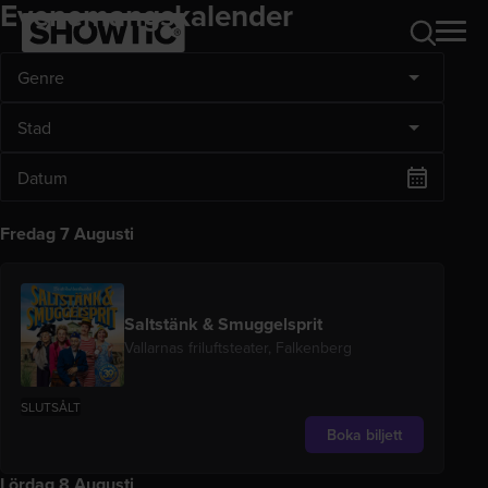
Evenemangskalender
Genre
Stad
Fredag 7 Augusti
Saltstänk & Smuggelsprit
Vallarnas friluftsteater, Falkenberg
SLUTSÅLT
Boka biljett
Lördag 8 Augusti