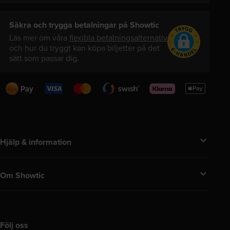
Säkra och trygga betalningar på Showtic
Läs mer om våra
flexibla betalningsalternativ
och hur du tryggt kan köpa biljetter på det
sätt som passar dig.
Swedbank
Visa
Mastercard
Swish
Klarna
Apple
Pay
Pay
Hjälp & information
Om Showtic
Följ oss