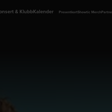
onsert & Klubb
Kalender
Presentkort
Showtic Merch
Partne