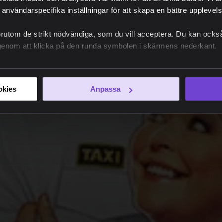
 användarspecifika inställningar för att skapa en bättre upplevelse
örutom de strikt nödvändiga, som du vill acceptera. Du kan också
e genom att klicka på den runda symbolen i skärmens nederkant.
okies
Anpassa