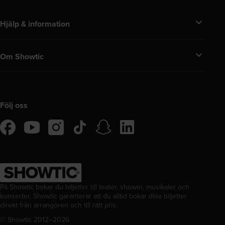
Hjälp & information
Om Showtic
Följ oss
tiktok
snapchat
linkedIn
facebook
instagram
youtube
På Showtic bokar du biljetter till teater, shower, musikaler och
konserter. Showtic garanterar att du alltid bokar dina biljetter
direkt från arrangören och till rätt pris.
© Showtic 2012–
2026