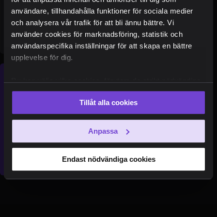
användare, tillhandahålla funktioner för sociala medier
och analysera vår trafik för att bli ännu bättre. Vi
Köp presentkort
använder cookies för marknadsföring, statistik och
användarspecifika inställningar för att skapa en bättre
upplevelse för dig.
Nyhetsbrev
Du kan välja vilka cookies, förutom de strikt nödvändiga,
som du vill acceptera. Du kan också när som helst ändra
Tillåt alla cookies
ditt val eller återkalla ditt samtycke genom att klicka på
Senaste nyheterna
den runda symbolen i skärmens nederkant.
Unika erbjudanden
Anpassa
Ta del av "behind the scenes"
Endast nödvändiga cookies