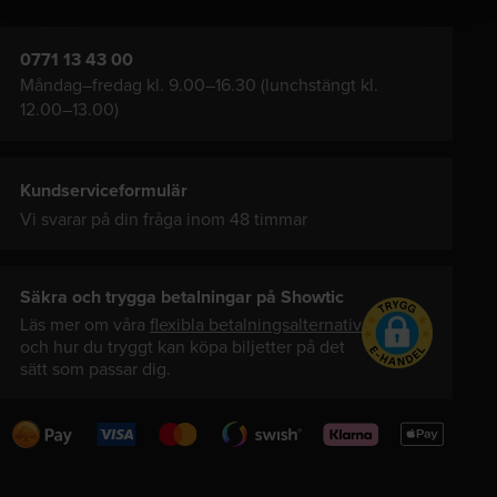
0771 13 43 00
Måndag–fredag kl. 9.00–16.30 (lunchstängt kl.
12.00–13.00)
Kundserviceformulär
Vi svarar på din fråga inom 48 timmar
Säkra och trygga betalningar på Showtic
Läs mer om våra
flexibla betalningsalternativ
och hur du tryggt kan köpa biljetter på det
sätt som passar dig.
Swedbank
Visa
Mastercard
Swish
Klarna
Apple
Pay
Pay