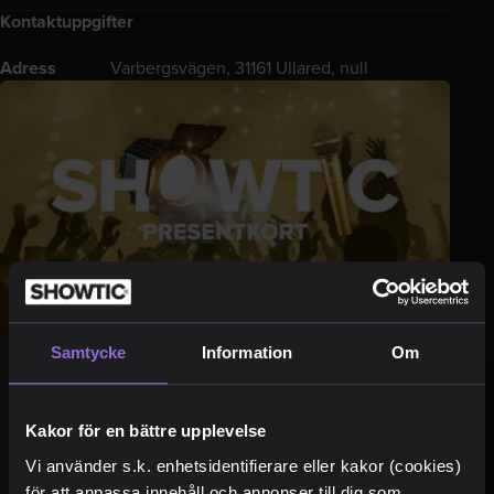
Kontaktuppgifter
Adress
Varbergsvägen, 31161 Ullared, null
Samtycke
Information
Om
Presentkort
Kakor för en bättre upplevelse
Ge bort en fantastisk upplevelse och håva in
pluspoängen! Showtics presentkort är den
Vi använder s.k. enhetsidentifierare eller kakor (cookies)
perfekta gåvan.
för att anpassa innehåll och annonser till dig som