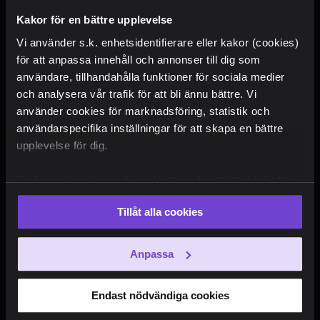
Kakor för en bättre upplevelse
Vi använder s.k. enhetsidentifierare eller kakor (cookies)
för att anpassa innehåll och annonser till dig som
användare, tillhandahålla funktioner för sociala medier
och analysera vår trafik för att bli ännu bättre. Vi
använder cookies för marknadsföring, statistik och
användarspecifika inställningar för att skapa en bättre
upplevelse för dig.
Du kan välja vilka cookies, förutom de strikt nödvändiga,
som du vill acceptera. Du kan också när som helst ändra
Tillåt alla cookies
ditt val eller återkalla ditt samtycke genom att klicka på
den runda symbolen i skärmens nederkant.
Anpassa
Endast nödvändiga cookies