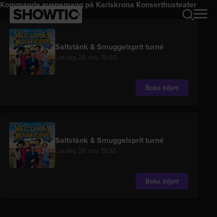
Kommande evenemang på Karlskrona Konserthusteater
Saltstänk & Smuggelsprit turné
Lördag 28 nov 16:00
Boka biljett
Saltstänk & Smuggelsprit turné
Lördag 28 nov 19:30
Boka biljett