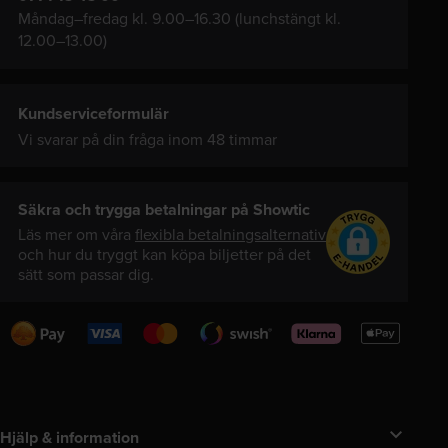
Måndag–fredag kl. 9.00–16.30 (lunchstängt kl.
12.00–13.00)
Kundserviceformulär
Vi svarar på din fråga inom 48 timmar
Säkra och trygga betalningar på Showtic
Läs mer om våra
flexibla betalningsalternativ
och hur du tryggt kan köpa biljetter på det
sätt som passar dig.
Swedbank
Visa
Mastercard
Swish
Klarna
Apple
Pay
Pay
Hjälp & information