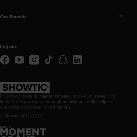
Om Showtic
Följ oss
tiktok
snapchat
linkedIn
facebook
instagram
youtube
På Showtic bokar du biljetter till teater, shower, musikaler och
konserter. Showtic garanterar att du alltid bokar dina biljetter
direkt från arrangören och till rätt pris.
© Showtic 2012–
2026