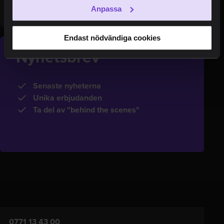
Anpassa
Endast nödvändiga cookies
Nyhetsbrev
Senaste nyheterna
Unika erbjudanden
Ta del av "behind the scenes"
0771 13 43 00