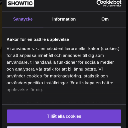
Adress
Stortorget 16, 37134 Karlskrona, null
Samtycke
Information
Om
Kakor för en bättre upplevelse
Vi använder s.k. enhetsidentifierare eller kakor (cookies)
för att anpassa innehåll och annonser till dig som
användare, tillhandahålla funktioner för sociala medier
och analysera vår trafik för att bli ännu bättre. Vi
använder cookies för marknadsföring, statistik och
Presentkort
användarspecifika inställningar för att skapa en bättre
upplevelse för dig.
Ge bort en fantastisk upplevelse och håva in
Du kan välja vilka cookies, förutom de strikt nödvändiga,
pluspoängen! Showtics presentkort är den
som du vill acceptera. Du kan också när som helst ändra
perfekta gåvan.
Tillåt alla cookies
ditt val eller återkalla ditt samtycke genom att klicka på
den runda symbolen i skärmens nederkant.
Köp presentkort