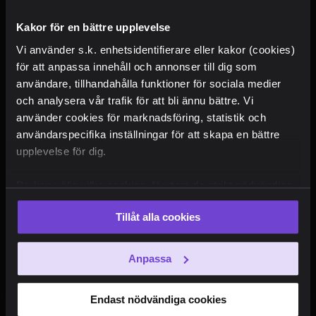
Kakor för en bättre upplevelse
Vi använder s.k. enhetsidentifierare eller kakor (cookies)
för att anpassa innehåll och annonser till dig som
användare, tillhandahålla funktioner för sociala medier
och analysera vår trafik för att bli ännu bättre. Vi
använder cookies för marknadsföring, statistik och
användarspecifika inställningar för att skapa en bättre
upplevelse för dig.
Du kan välja vilka cookies, förutom de strikt nödvändiga,
som du vill acceptera. Du kan också när som helst ändra
Tillåt alla cookies
ditt val eller återkalla ditt samtycke genom att klicka på
den runda symbolen i skärmens nederkant.
Anpassa
Endast nödvändiga cookies