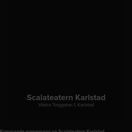
Scalateatern Karlstad
Västra Torggatan 1, Karlstad
Kommande evenemang på Scalateatern Karlstad