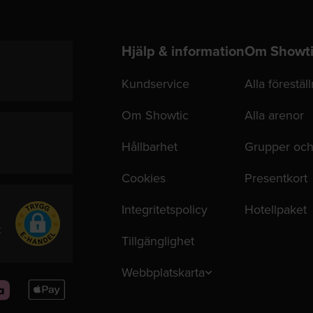
Hjälp & information
Om Showt
Kundservice
Alla förestäl
Om Showtic
Alla arenor
Hållbarhet
Grupper och
Cookies
Presentkort
Integritetspolicy
Hotellpaket
t
Tillgänglighet
Webbplatskarta
Apple
Pay