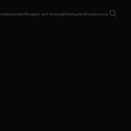
rerbjudanden
Grupper och företag
Hotellpaket
Kundservice