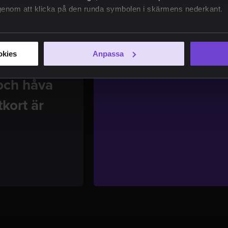
e genom att klicka på den runda symbolen i skärmens nederkant.
okies
Anpassa
 och håva
kort är