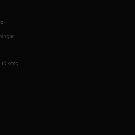
ic
lningar
 företag