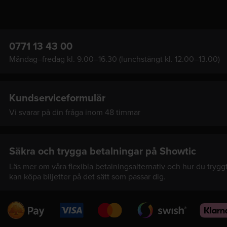
0771 13 43 00
Måndag–fredag kl. 9.00–16.30 (lunchstängt kl. 12.00–13.00)
Kundserviceformulär
Vi svarar på din fråga inom 48 timmar
Säkra och trygga betalningar på Showtic
Läs mer om våra
flexibla betalningsalternativ
och hur du trygg
kan köpa biljetter på det sätt som passar dig.
Swedbank
Visa
Mastercard
Swish
Klarna
Pay