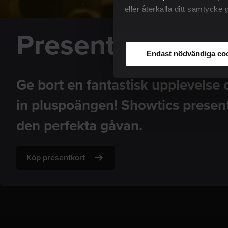
eller återkalla ditt samtyck
Presentkort
Endast nödvändiga co
Ge bort en fantastisk upplevelse
in pluspoängen! Showtics present
den perfekta gåvan.
Köp presentkort