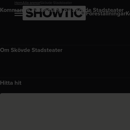
Hem
Alla arenor
Skövde Stadsteater
Kommande evenemang på Skövde Stadsteater
Föreställningar
K
Om Skövde Stadsteater
Hitta hit