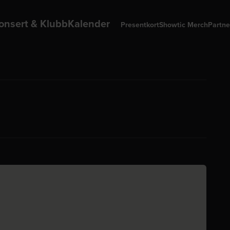
onsert & Klubb
Kalender
Presentkort
Showtic Merch
Partne