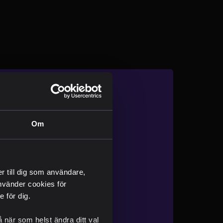
rev
Om
rna
nden
nd the scenes"
er till dig som användare,
 använder cookies för
 för dig.
 när som helst ändra ditt val