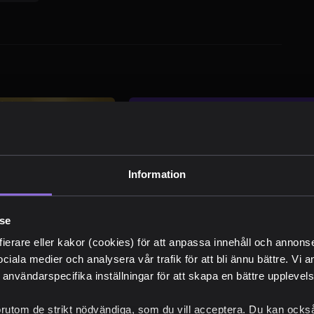
Nyhetsb
Information
Senaste nyhete
Unika erbjuda
lse
Ta del av "behi
fierare eller kakor (cookies) för att anpassa innehåll och annons
sociala medier och analysera vår trafik för att bli ännu bättre. Vi
 användarspecifika inställningar för att skapa en bättre upplevelse
örutom de strikt nödvändiga, som du vill acceptera. Du kan också