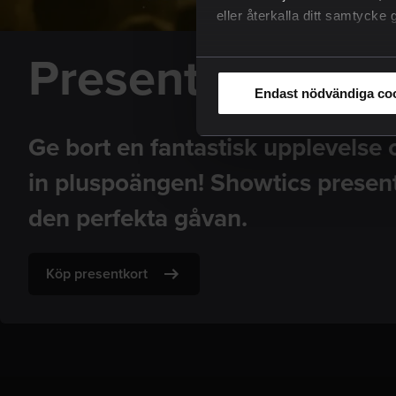
eller återkalla ditt samtyck
Presentkort
Endast nödvändiga co
Ge bort en fantastisk upplevelse
in pluspoängen! Showtics present
den perfekta gåvan.
Köp presentkort