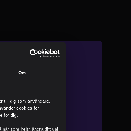
rev
Om
rna
nden
nd the scenes"
er till dig som användare,
 använder cookies för
 för dig.
 när som helst ändra ditt val