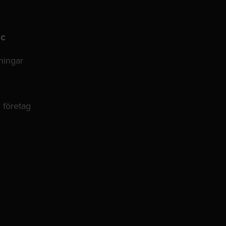
ic
lningar
 företag