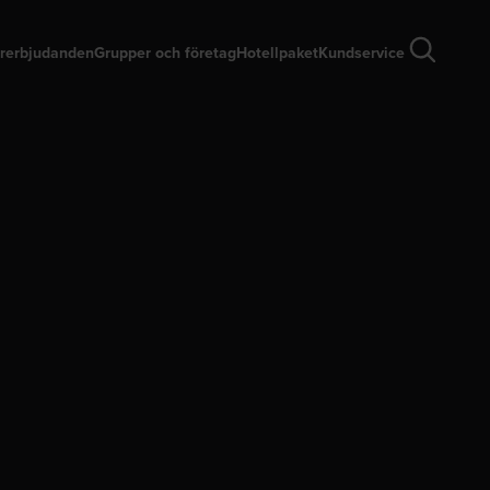
rerbjudanden
Grupper och företag
Hotellpaket
Kundservice