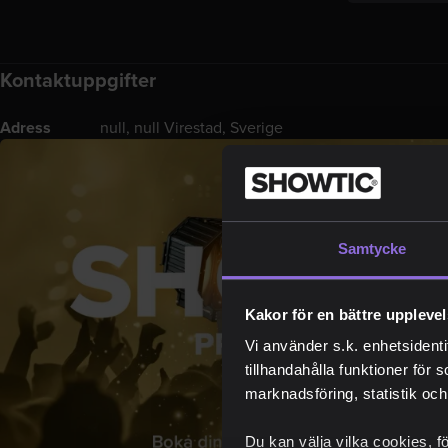
Kontaktuppgifter
Adress
null, null Virestad, Sverige
Samtycke
Kakor för en bättre uppleve
Vi använder s.k. enhetsidenti
tillhandahålla funktioner för 
marknadsföring, statistik och
Du kan välja vilka cookies, f