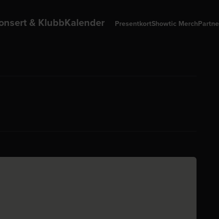
onsert & Klubb
Kalender
Presentkort
Showtic Merch
Partne