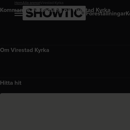
Hem
Alla arenor
Virestad Kyrka
Kommande evenemang på Virestad Kyrka
Föreställningar
K
Om Virestad Kyrka
Hitta hit