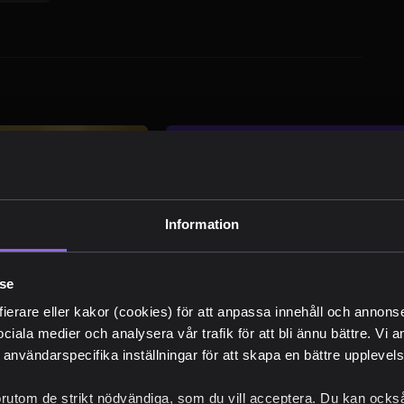
Nyhetsb
Information
Senaste nyhete
Unika erbjuda
lse
Ta del av "behi
fierare eller kakor (cookies) för att anpassa innehåll och annons
sociala medier och analysera vår trafik för att bli ännu bättre. Vi
 användarspecifika inställningar för att skapa en bättre upplevelse
örutom de strikt nödvändiga, som du vill acceptera. Du kan också