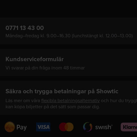
0771 13 43 00
Måndag–fredag kl. 9.00–16.30 (lunchstängt kl. 12.00–13.00)
Kundserviceformulär
Vi svarar på din fråga inom 48 timmar
Säkra och trygga betalningar på Showtic
Läs mer om våra
flexibla betalningsalternativ
och hur du trygg
kan köpa biljetter på det sätt som passar dig.
Swedbank
Visa
Mastercard
Swish
Klarna
Pay