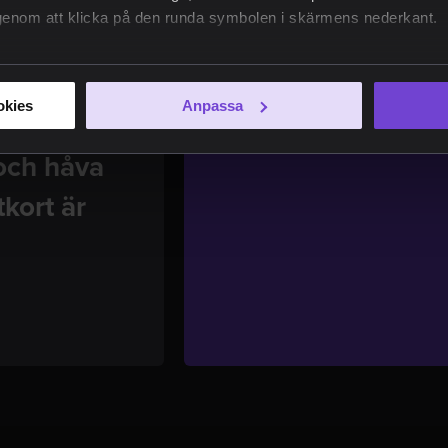
e genom att klicka på den runda symbolen i skärmens nederkant.
okies
Anpassa
 och håva
kort är