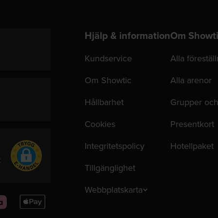
Hjälp & information
Om Showt
Kundservice
Alla förestäl
Om Showtic
Alla arenor
Hållbarhet
Grupper och
Cookies
Presentkort
Integritetspolicy
Hotellpaket
t
Tillgänglighet
Webbplatskarta
Apple
Pay