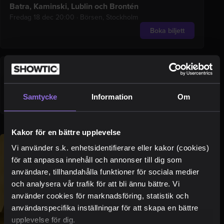
Batra, Kaminski, Lublin och Brontén
Fredag 18 dec 20:00
·
Börsen, Stockholm
Boka biljett
Batra, Berhan, Berglund och Almén
Lördag 19 dec 20:00
·
Börsen, Stockholm
Boka biljett
Samtycke
Information
Om
Kakor för en bättre upplevelse
Vi använder s.k. enhetsidentifierare eller kakor (cookies)
för att anpassa innehåll och annonser till dig som
användare, tillhandahålla funktioner för sociala medier
och analysera vår trafik för att bli ännu bättre. Vi
använder cookies för marknadsföring, statistik och
användarspecifika inställningar för att skapa en bättre
upplevelse för dig.