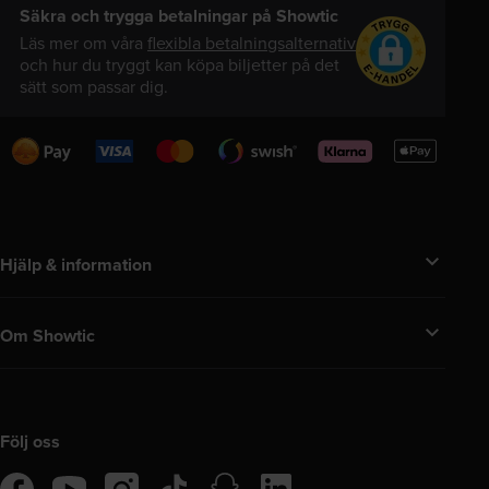
Säkra och trygga betalningar på Showtic
Läs mer om våra
flexibla betalningsalternativ
och hur du tryggt kan köpa biljetter på det
sätt som passar dig.
Swedbank
Visa
Mastercard
Swish
Klarna
Apple
Pay
Pay
Hjälp & information
Om Showtic
Följ oss
tiktok
snapchat
linkedIn
facebook
instagram
youtube