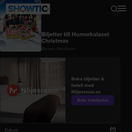
Biljetter till
Humorkalaset
Christmas
Börsen, Stockholm
Boka biljetter &
hotell med
Nöjesresor.se
Boka hotellpaket