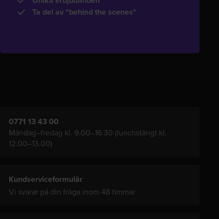
Unika erbjudanden
Ta del av "behind the scenes"
0771 13 43 00
Måndag–fredag kl. 9.00–16.30 (lunchstängt kl.
12.00–13.00)
Kundserviceformulär
Vi svarar på din fråga inom 48 timmar