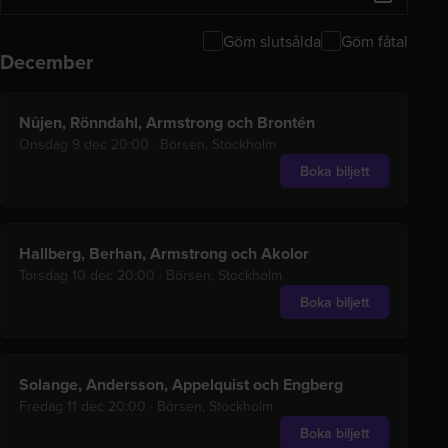
Göm slutsålda
Göm fåtal
December
Visar
8
event
Nûjen, Rönndahl, Armstrong och Brontén
Onsdag 9 dec 20:00
·
Börsen, Stockholm
Boka biljett
Hallberg, Berhan, Armstrong och Akolor
Torsdag 10 dec 20:00
·
Börsen, Stockholm
Boka biljett
Solange, Andersson, Appelquist och Engberg
Fredag 11 dec 20:00
·
Börsen, Stockholm
Boka biljett