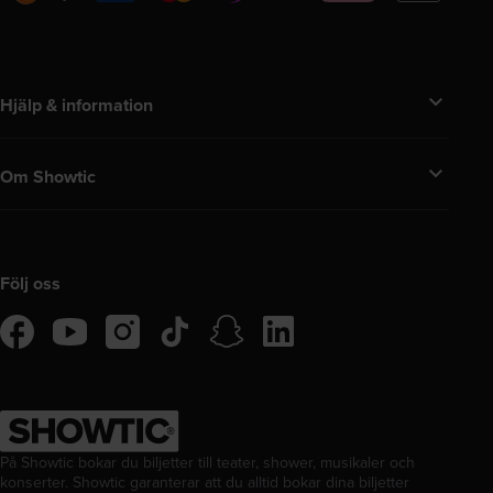
Pay
Pay
Hjälp & information
Om Showtic
Följ oss
tiktok
snapchat
linkedIn
facebook
instagram
youtube
På Showtic bokar du biljetter till teater, shower, musikaler och
konserter. Showtic garanterar att du alltid bokar dina biljetter