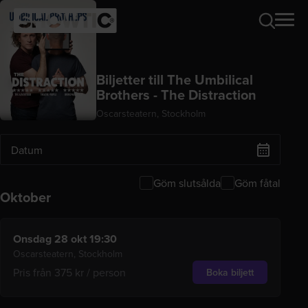
Biljetter till
The Umbilical
Brothers - The Distraction
Oscarsteatern, Stockholm
Göm slutsålda
Göm fåtal
Oktober
Visar
1
event
Onsdag 28 okt 19:30
Oscarsteatern, Stockholm
Pris från 375 kr / person
Boka biljett