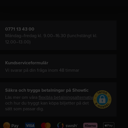
0771 13 43 00
Måndag–fredag kl. 9.00–16.30 (lunchstängt kl.
12.00–13.00)
Kundserviceformulär
Vi svarar på din fråga inom 48 timmar
Säkra och trygga betalningar på Showtic
Läs mer om våra
flexibla betalningsalternativ
och hur du tryggt kan köpa biljetter på det
sätt som passar dig.
Swedbank
Visa
Mastercard
Swish
Klarna
Apple