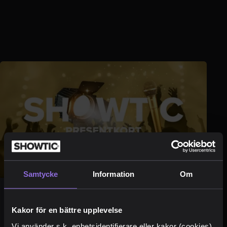
Samtycke
Information
Om
Presentkort
Kakor för en bättre upplevelse
Vi använder s.k. enhetsidentifierare eller kakor (cookies)