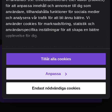
Ge bort en fantastisk upplevelse och håva in
pluspoängen! Showtics presentkort är den
för att anpassa innehåll och annonser till dig som
perfekta gåvan.
användare, tillhandahålla funktioner för sociala medier
och analysera vår trafik för att bli ännu bättre. Vi
använder cookies för marknadsföring, statistik och
Köp presentkort
användarspecifika inställningar för att skapa en bättre
upplevelse för dig.
Du kan välja vilka cookies, förutom de strikt nödvändiga,
Nyhetsbrev
som du vill acceptera. Du kan också när som helst ändra
Tillåt alla cookies
ditt val eller återkalla ditt samtycke genom att klicka på
den runda symbolen i skärmens nederkant.
Senaste nyheterna
Anpassa
Unika erbjudanden
Ta del av "behind the scenes"
Endast nödvändiga cookies