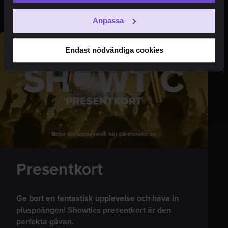
den runda symbolen i skärmens nederkant.
Gästrecension
Anpassa
Endast nödvändiga cookies
Presentkort
Ge bort en fantastisk upplevelse och håva in
pluspoängen! Showtics presentkort är den
perfekta gåvan.