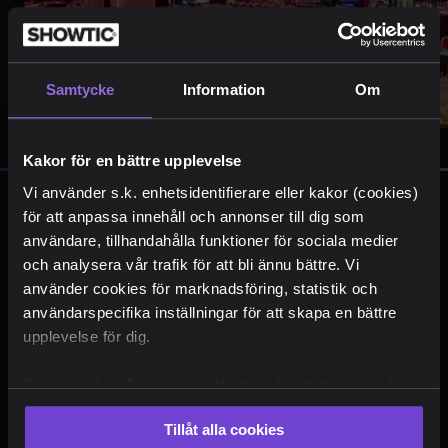
Samtycke
Information
Om
Kakor för en bättre upplevelse
Vi använder s.k. enhetsidentifierare eller kakor (cookies)
Recensioner
för att anpassa innehåll och annonser till dig som
användare, tillhandahålla funktioner för sociala medier
och analysera vår trafik för att bli ännu bättre. Vi
använder cookies för marknadsföring, statistik och
användarspecifika inställningar för att skapa en bättre
"Fantastisk och varierad show med
upplevelse för dig.
grymma artister som utöver sång,
dans, humor också serverar och
Du kan välja vilka cookies, förutom de strikt nödvändiga,
minglar. Bra mat och dryck! Trevligt
som du vill acceptera. Du kan också när som helst ändra
bemötande från bokning till
Tillåt alla cookies
ditt val eller återkalla ditt samtycke genom att klicka på
hemgång."