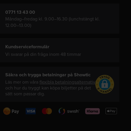
0771 13 43 00
Måndag–fredag kl. 9.00–16.30 (lunchstängt kl.
12.00–13.00)
Kundserviceformulär
Vi svarar på din fråga inom 48 timmar
Säkra och trygga betalningar på Showtic
Läs mer om våra
flexibla betalningsalternativ
och hur du tryggt kan köpa biljetter på det
sätt som passar dig.
Swedbank
Visa
Mastercard
Swish
Klarna
Apple
Pay
Pay