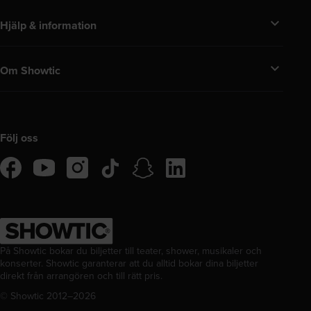
Hjälp & information
Om Showtic
Följ oss
tiktok
snapchat
linkedIn
facebook
instagram
youtube
På Showtic bokar du biljetter till teater, shower, musikaler och
konserter. Showtic garanterar att du alltid bokar dina biljetter
direkt från arrangören och till rätt pris.
© Showtic 2012–
2026