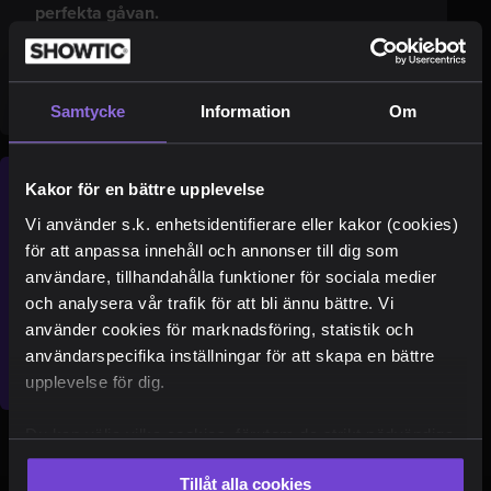
perfekta gåvan.
Köp presentkort
Samtycke
Information
Om
Nyhetsbrev
Kakor för en bättre upplevelse
Vi använder s.k. enhetsidentifierare eller kakor (cookies)
för att anpassa innehåll och annonser till dig som
Senaste nyheterna
användare, tillhandahålla funktioner för sociala medier
Unika erbjudanden
och analysera vår trafik för att bli ännu bättre. Vi
Ta del av "behind the scenes"
använder cookies för marknadsföring, statistik och
användarspecifika inställningar för att skapa en bättre
upplevelse för dig.
Du kan välja vilka cookies, förutom de strikt nödvändiga,
som du vill acceptera. Du kan också när som helst ändra
Tillåt alla cookies
ditt val eller återkalla ditt samtycke genom att klicka på