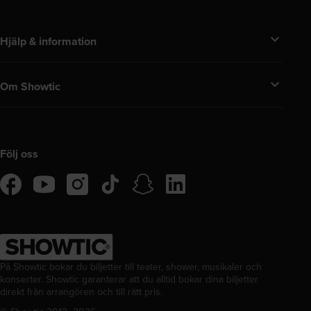
Hjälp & information
Om Showtic
Följ oss
tiktok
snapchat
linkedIn
facebook
instagram
youtube
På Showtic bokar du biljetter till teater, shower, musikaler och
konserter. Showtic garanterar att du alltid bokar dina biljetter
direkt från arrangören och till rätt pris.