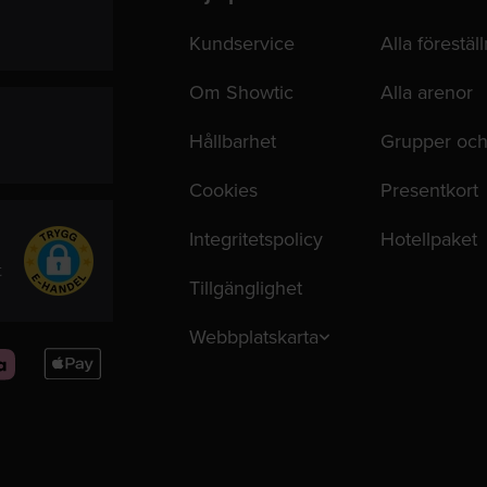
Kundservice
Alla förestäl
Om Showtic
Alla arenor
Hållbarhet
Grupper och
Cookies
Presentkort
Integritetspolicy
Hotellpaket
t
Tillgänglighet
Webbplatskarta
Apple
Pay