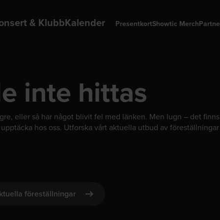
onsert & Klubb
Kalender
Presentkort
Showtic Merch
Partne
 inte hittas
ngre, eller så har något blivit fel med länken. Men lugn – det finn
upptäcka hos oss. Utforska vårt aktuella utbud av föreställninga
ktuella föreställningar