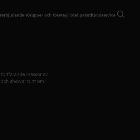
rerbjudanden
Grupper och företag
Hotellpaket
Kundservice
s fortfarande massor av
r och shower runt om i