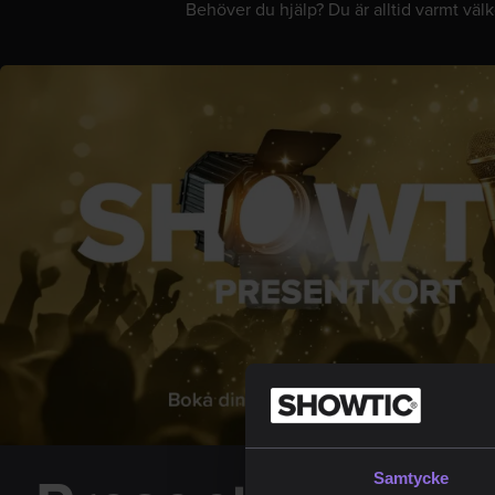
Behöver du hjälp? Du är alltid varmt vä
Samtycke