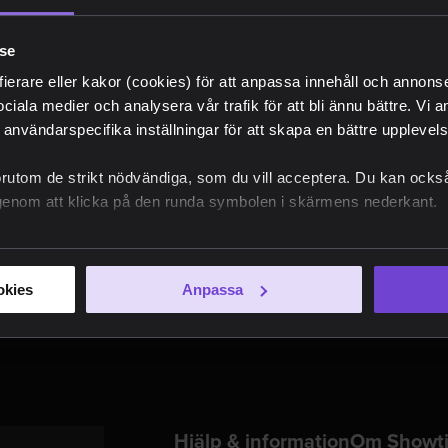
lse
 och håva
fierare eller kakor (cookies) för att anpassa innehåll och annons
sociala medier och analysera vår trafik för att bli ännu bättre. Vi
kort är
 användarspecifika inställningar för att skapa en bättre upplevelse
örutom de strikt nödvändiga, som du vill acceptera. Du kan också
e genom att klicka på den runda symbolen i skärmens nederkant.
okies
Anpassa
Hjälp & information
Om Showt