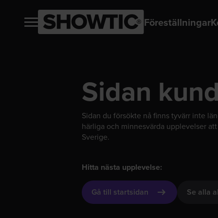
Föreställningar
K
Sidan kunde
Sidan du försökte nå finns tyvärr inte lä
härliga och minnesvärda upplevelser att 
Sverige.
Hitta nästa upplevelse:
Gå till startsidan
Se alla a