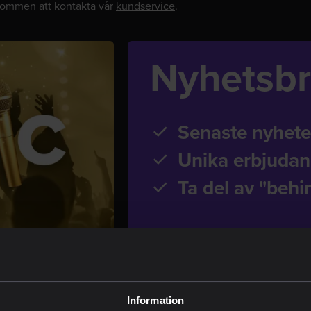
lkommen att kontakta vår
kundservice
.
Nyhetsb
Senaste nyhete
Unika erbjuda
Ta del av "behi
Information