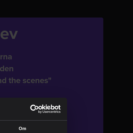
rev
rna
nden
nd the scenes"
Om