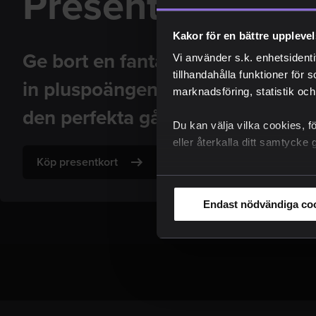
Presentkort
Kakor för en bättre uppleve
Ge bort en fantastisk upplevelse
Vi använder s.k. enhetsidenti
tillhandahålla funktioner för 
in pluspoängen! Showtics present
marknadsföring, statistik och
den perfekta gåvan.
Du kan välja vilka cookies, f
eller återkalla ditt samtyck
Köp presentkort
Endast nödvändiga co