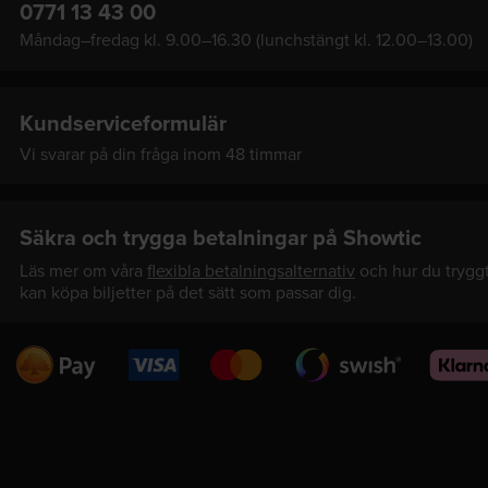
0771 13 43 00
Måndag–fredag kl. 9.00–16.30 (lunchstängt kl. 12.00–13.00)
Kundserviceformulär
Vi svarar på din fråga inom 48 timmar
Säkra och trygga betalningar på Showtic
Läs mer om våra
flexibla betalningsalternativ
och hur du trygg
kan köpa biljetter på det sätt som passar dig.
Swedbank
Visa
Mastercard
Swish
Klarna
Pay