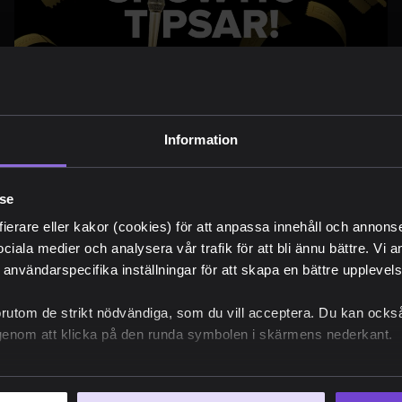
PUBLICERAT 1 JULI, 2026
NYHETER
Showtic tipsar juli 2026
Information
lse
fierare eller kakor (cookies) för att anpassa innehåll och annons
sociala medier och analysera vår trafik för att bli ännu bättre. Vi
 användarspecifika inställningar för att skapa en bättre upplevelse
Visa alla nyheter
örutom de strikt nödvändiga, som du vill acceptera. Du kan också
e genom att klicka på den runda symbolen i skärmens nederkant.