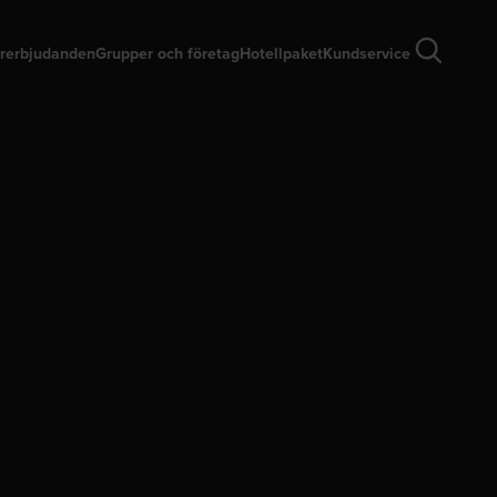
rerbjudanden
Grupper och företag
Hotellpaket
Kundservice