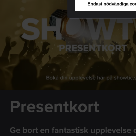
Endast nödvändiga co
Presentkort
Ge bort en fantastisk upplevelse