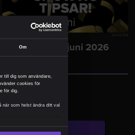
PUBLICERAT 1 JUNI, 2026
NYHETER
Showtic tipsar juni 2026
Om
er till dig som användare,
 använder cookies för
 för dig.
 när som helst ändra ditt val