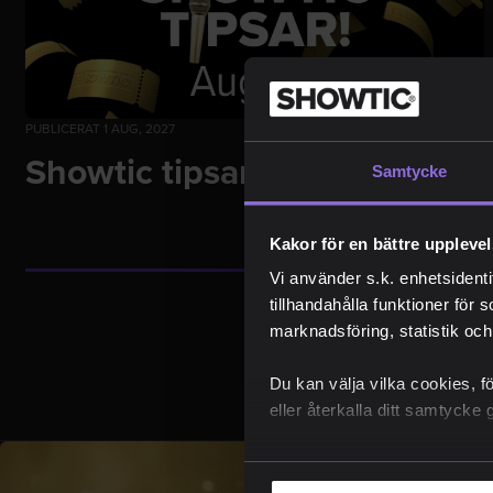
PUBLICERAT 1 AUG, 2027
NYHETER
Showtic tipsar augusti 2026
Samtycke
Kakor för en bättre uppleve
Vi använder s.k. enhetsidenti
tillhandahålla funktioner för 
marknadsföring, statistik och
Du kan välja vilka cookies, f
eller återkalla ditt samtyck