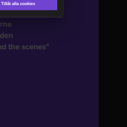
rev
Tillåt alla cookies
rna
nden
nd the scenes"