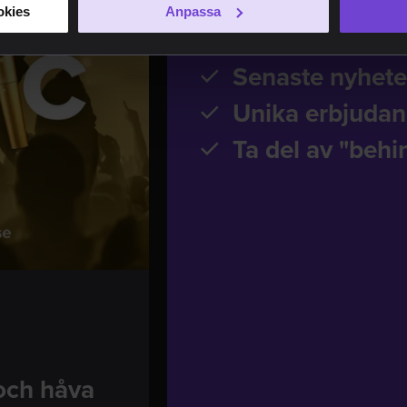
Nyhetsb
okies
Anpassa
Senaste nyhete
Unika erbjuda
Ta del av "behi
 och håva