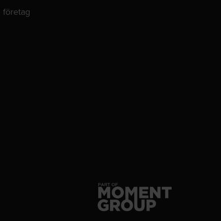
 företag
dIn