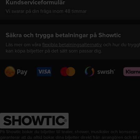
Kundserviceformulär
Vi svarar på din fråga inom 48 timmar
Säkra och trygga betalningar på Showtic
Läs mer om våra
flexibla betalningsalternativ
och hur du trygg
kan köpa biljetter på det sätt som passar dig.
Swedbank
Visa
Mastercard
Swish
Klarna
Pay
På Showtic bokar du biljetter till teater, shower, musikaler och konserter.
garanterar att du alltid bokar dina biljetter direkt från arrangören och till rä