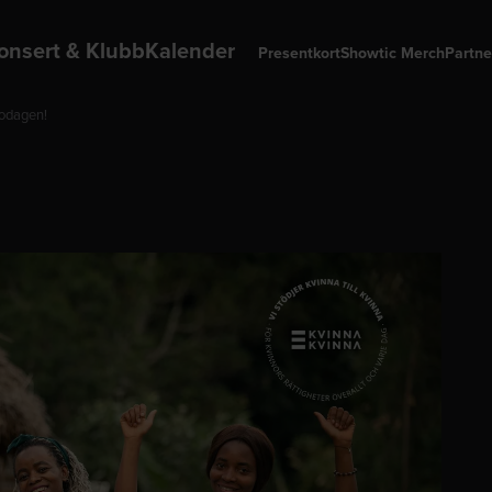
onsert & Klubb
Kalender
Presentkort
Showtic Merch
Partne
nnodagen!