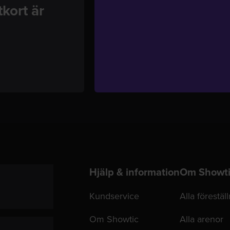
kort är
Hjälp & information
Om Showt
Kundservice
Alla förestäl
Om Showtic
Alla arenor