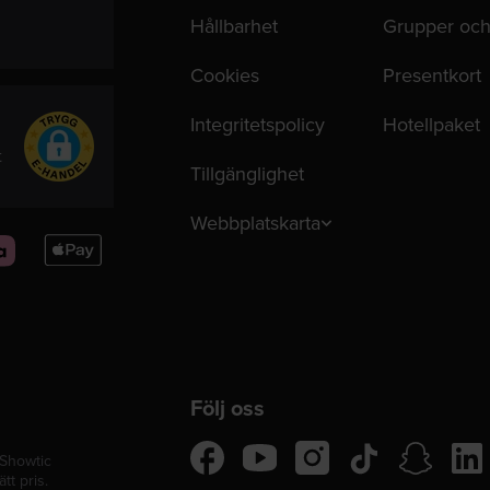
Hållbarhet
Grupper och
Cookies
Presentkort
Integritetspolicy
Hotellpaket
t
Tillgänglighet
Webbplatskarta
Apple
Pay
Följ oss
tiktok
snapchat
linke
facebook
instagram
youtube
 Showtic
tt pris.