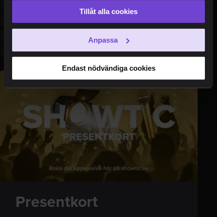
som du vill acceptera. Du kan också när som helst ändra
hanna hedlund
charlott strandberg
victor morell
Tillåt alla cookies
ditt val eller återkalla ditt samtycke genom att klicka på
anna karin palmgren
martina sundén
klas wiljergård
den runda symbolen i skärmens nederkant.
pär nymark
michael parker
oss swingers emellan
Anpassa
whose wifes are they away?
showtic
Endast nödvändiga cookies
Presentkort