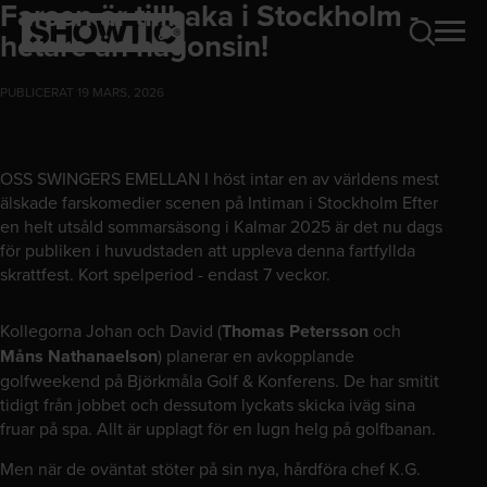
Farsen är tillbaka i Stockholm -
hetare än någonsin!
PUBLICERAT 19 MARS, 2026
OSS SWINGERS EMELLAN I höst intar en av världens mest
älskade farskomedier scenen på Intiman i Stockholm Efter
en helt utsåld sommarsäsong i Kalmar 2025 är det nu dags
för publiken i huvudstaden att uppleva denna fartfyllda
skrattfest. Kort spelperiod - endast 7 veckor.
Kollegorna Johan och David (
Thomas Petersson
och
Måns Nathanaelson
) planerar en avkopplande
golfweekend på Björkmåla Golf & Konferens. De har smitit
tidigt från jobbet och dessutom lyckats skicka iväg sina
fruar på spa. Allt är upplagt för en lugn helg på golfbanan.
Men när de oväntat stöter på sin nya, hårdföra chef K.G.