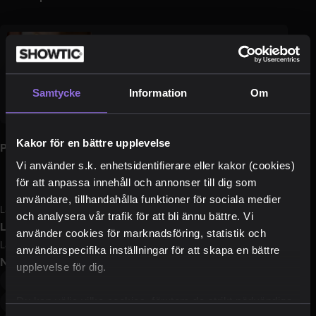
Annie Carlsson
annie.carlsson@2entertain.com
Samtycke
Information
Om
Kakor för en bättre upplevelse
Pressbilder
Vi använder s.k. enhetsidentifierare eller kakor (cookies)
för att anpassa innehåll och annonser till dig som
användare, tillhandahålla funktioner för sociala medier
Ladda ner pressbilder
och analysera vår trafik för att bli ännu bättre. Vi
Logotyper
använder cookies för marknadsföring, statistik och
Ladda ner logotyper
användarspecifika inställningar för att skapa en bättre
Nyckelord
upplevelse för dig.
fars
komedi
intiman
2entertain
Du kan välja vilka cookies, förutom de strikt nödvändiga,
thomas petersson
clara henry
måns nathanaelson