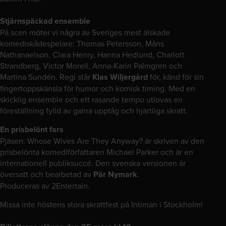
Stjärnspäckad ensemble
På scen möter vi några av Sveriges mest älskade
komediskådespelare: Thomas Petersson, Måns
Nathanaelson, Clara Henry, Hanna Hedlund, Charlott
Strandberg, Victor Morell, Anna-Karin Palmgren och
Martina Sundén. Regi står
Klas Wiljergård
för, känd för sin
fingertoppskänsla för humor och komisk timing. Med en
skicklig ensemble och ett rasande tempo utlovas en
föreställning fylld av galna upptåg och hjärtliga skratt.
En prisbelönt fars
Pjäsen: Whose Wives Are They Anyway? är skriven av den
prisbelönta komediförfattaren Michael Parker och är en
internationell publiksuccé. Den svenska versionen är
översatt och bearbetad av
Pär Nymark
.
Produceras av 2Entertain.
Missa inte höstens stora skrattfest på Intiman i Stockholm!