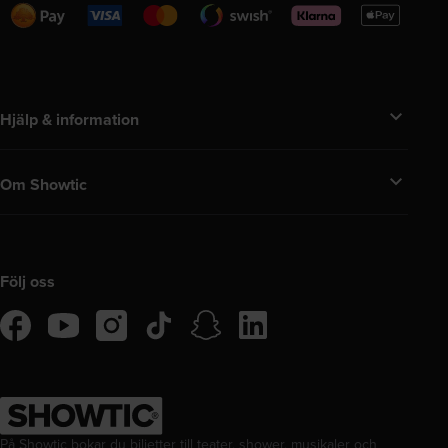
Swedbank
Visa
Mastercard
Swish
Klarna
Apple
Pay
Pay
Hjälp & information
Om Showtic
Följ oss
tiktok
snapchat
linkedIn
facebook
instagram
youtube
På Showtic bokar du biljetter till teater, shower, musikaler och