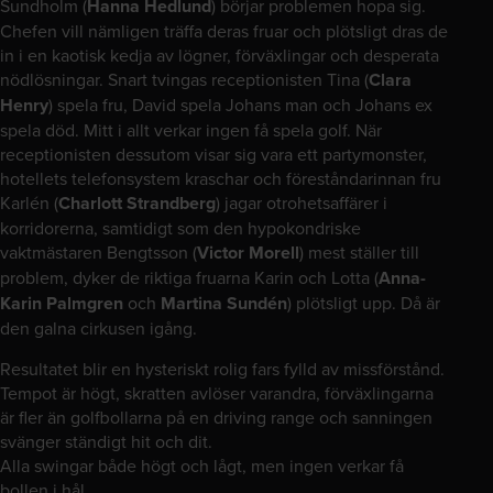
Sundholm (
Hanna Hedlund
) börjar problemen hopa sig.
Chefen vill nämligen träffa deras fruar och plötsligt dras de
in i en kaotisk kedja av lögner, förväxlingar och desperata
nödlösningar. Snart tvingas receptionisten Tina (
Clara
Henry
) spela fru, David spela Johans man och Johans ex
spela död. Mitt i allt verkar ingen få spela golf. När
receptionisten dessutom visar sig vara ett partymonster,
hotellets telefonsystem kraschar och föreståndarinnan fru
Karlén (
Charlott Strandberg
) jagar otrohetsaffärer i
korridorerna, samtidigt som den hypokondriske
vaktmästaren Bengtsson (
Victor Morell
) mest ställer till
problem, dyker de riktiga fruarna Karin och Lotta (
Anna-
Karin Palmgren
och
Martina Sundén
) plötsligt upp. Då är
den galna cirkusen igång.
Resultatet blir en hysteriskt rolig fars fylld av missförstånd.
Tempot är högt, skratten avlöser varandra, förväxlingarna
är fler än golfbollarna på en driving range och sanningen
svänger ständigt hit och dit.
Alla swingar både högt och lågt, men ingen verkar få
bollen i hål.