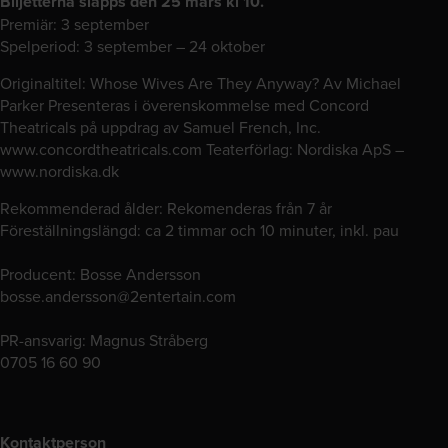
Biljetterna släpps den 25 mars kl 10.
Premiär: 3 september
Spelperiod: 3 september – 24 oktober
Originaltitel: Whose Wives Are They Anyway? Av Michael
Parker Presenteras i överenskommelse med Concord
Theatricals på uppdrag av Samuel French, Inc.
www.concordtheatricals.com
Teaterförlag: Nordiska ApS –
www.nordiska.dk
Rekommenderad ålder: Rekomenderas från 7 år
Föreställningslängd: ca 2 timmar och 10 minuter, inkl. pau
Producent: Bosse Andersson
bosse.andersson@2entertain.com
PR-ansvarig: Magnus Stråberg
0705 16 60 90
Kontaktperson