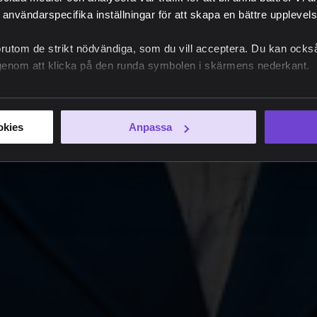
 användarspecifika inställningar för att skapa en bättre upplevelse
örutom de strikt nödvändiga, som du vill acceptera. Du kan också
e genom att klicka på den runda symbolen i skärmens nederkant.
okies
Anpassa