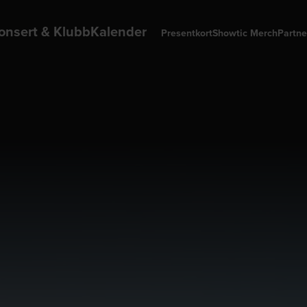
onsert & Klubb
Kalender
Presentkort
Showtic Merch
Partne